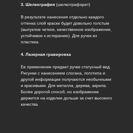
3. Шелкография
(шелкотрафарет)
В результате нанесения отдельно каждого
оттенка слой краски будет довольно толстым
(выпуклое четкое, качественное изображение,
устойчивое к истиранию). Для ручек из
пластика.
4. Лазерная гравировка
Ее применение придает ручке статусный вид.
Рисунки с нанесением слогана, логотипа и
другой информации получаются необычными
и красивыми. Для металла, дерева, акрила.
Более дорогой способ, но изображение
держится на изделии дольше за счет высокого
качества.
Заказать ручки с логотипом из различных
видов материалов можно позвонив
менеджерам по телефону
+7(929)550-56-59