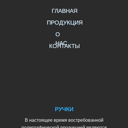
ГЛАВНАЯ
ГЛАВНАЯ
ПРОДУКЦИЯ
ПРОДУКЦИЯ
ПРОДУКЦИЯ
О
О
О
НАС
НАС
НАС
КОНТАКТЫ
КОНТАКТЫ
РУЧКИ
В настоящее время востребованной
полиграфической продукцией являются